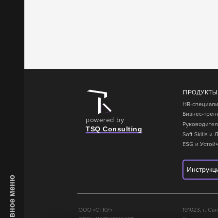
ПРОДУКТЫ
HR-специали
Бизнес-трен
powered by
Руководите
TSQ Consulting
Soft Skills 
ESG и Устой
Инструкц
ООО «СТКУ»
191023, г. Са