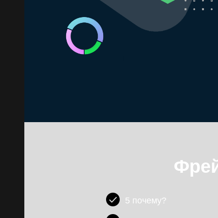
Фрей
5 почему?