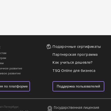
Подарочные сертификаты
:
стам
Партнерская программа
ерам
Как учиться дешевле?
лям
и Личное развитие
TSQ Online для бизнеса
чивое развитие
ия по платформе
Поддержка пользователей
нкт-Петербург,
Государственная лицензия