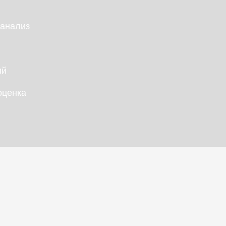
анализ
ий
оценка