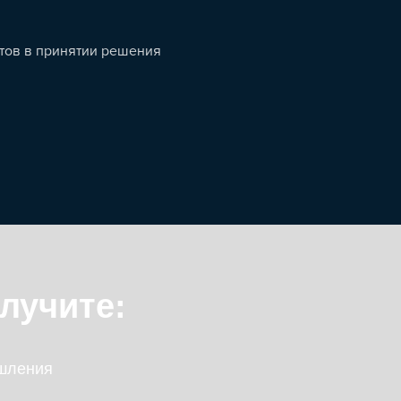
тов в принятии решения
лучите:
шления