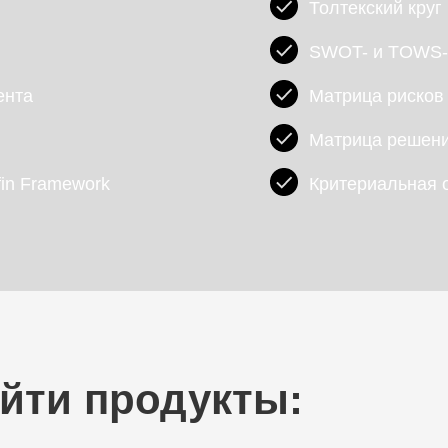
Толтекский круг
SWOT- и TOWS-
ента
Матрица рисков
Матрица решен
in Framework
Критериальная 
йти продукты: