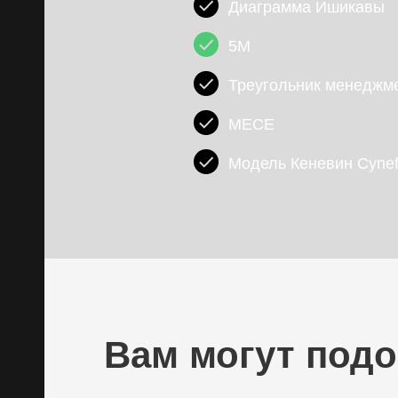
Диаграмма Ишикавы
5М
Треугольник менеджм
MECE
Модель Кеневин Cynef
Вам могут подо