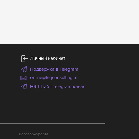
Личный кабинет
Поддержка в Telegram
online@tsqconsulting.ru
HR-Штаб | Telegram-канал
Договор-оферта