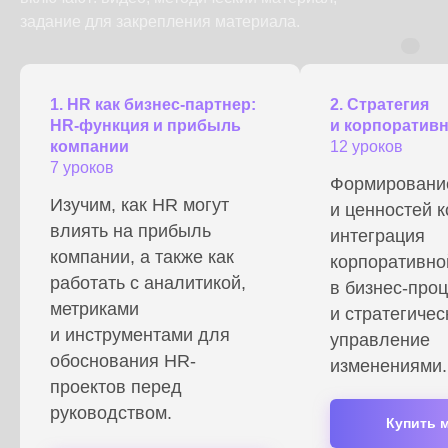
задание для закрепления материала.
1.
HR как бизнес-партнер:
2.
Стратегия
HR-функция и прибыль
и корпоративн
компании
12 уроков
7 уроков
Формировани
Изучим, как HR могут
и ценностей 
влиять на прибыль
интеграция
компании, а также как
корпоративно
работать с аналитикой,
в бизнес-про
метриками
и стратегичес
и инструментами для
управление
обоснования HR-
изменениями.
проектов перед
руководством.
Купить 