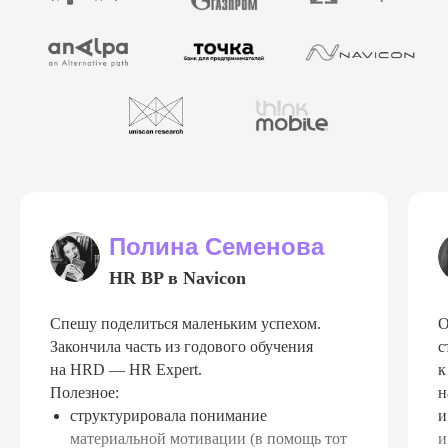
Полина Семенова
HR BP в Navicon
Спешу поделиться маленьким успехом.
О
Закончила часть из годового обучения
с
на HRD — HR Expert.
к
Полезное:
н
структурировала понимание
и
материальной мотивации (в помощь тот
и