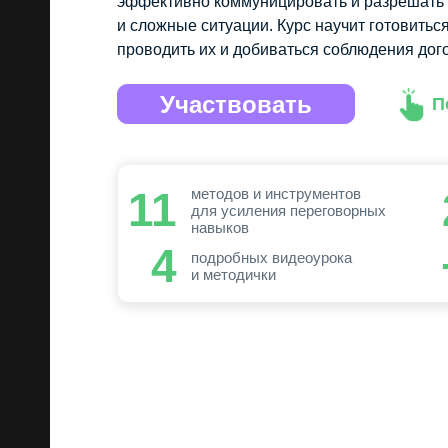
эффективно коммуницировать и разрешать
и сложные ситуации. Курс научит готовитьс
проводить их и добиваться соблюдения дог
Участвовать
П
11
методов и инструментов
для усиления переговорных
навыков
4
подробных видеоурока
и методички