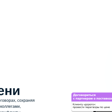
ени
реговорах, сохраняя
 коллегами,